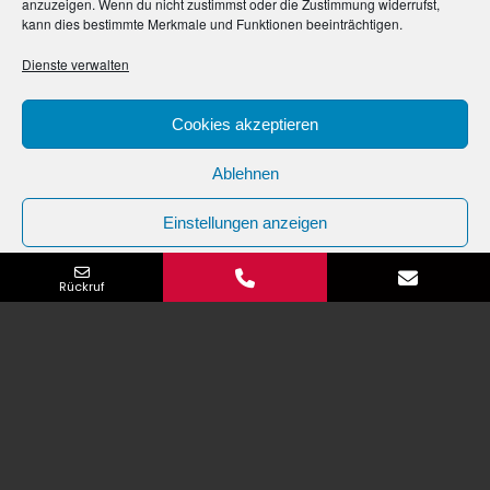
anzuzeigen. Wenn du nicht zustimmst oder die Zustimmung widerrufst,
kann dies bestimmte Merkmale und Funktionen beeinträchtigen.
Dienste verwalten
Cookies akzeptieren
AUDI TT
Ablehnen
Lackschutzfolie glanz und matt
Einstellungen anzeigen
E-Mailadresse
Cookie-Richtlinie
Datenschutz­erklärung
Impressum
Rückruf