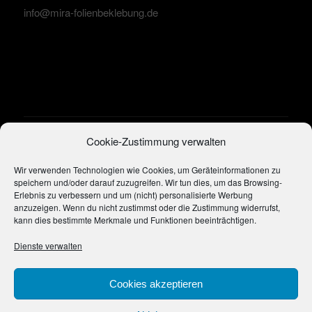
info@mira-folienbeklebung.de
ÖFFNUNGSZEITEN:
Cookie-Zustimmung verwalten
Mo.-Fr.: 8:00-18:00
Wir verwenden Technologien wie Cookies, um Geräteinformationen zu
speichern und/oder darauf zuzugreifen. Wir tun dies, um das Browsing-
Erlebnis zu verbessern und um (nicht) personalisierte Werbung
anzuzeigen. Wenn du nicht zustimmst oder die Zustimmung widerrufst,
kann dies bestimmte Merkmale und Funktionen beeinträchtigen.
Dienste verwalten
IMPRESSUM UND
DATENSCHUTZERKLÄRUNG
Cookies akzeptieren
Impressum